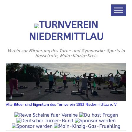
TURNVEREIN
NIEDERMITTLAU
Verein zur Förderung des Turn- und Gymnastik- Sports in
Hasselroth, Main-Kinzig-Kreis
Alle Bilder sind Eigentum des Turnverein 1892 Niedermittlau e. V.