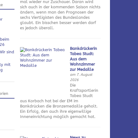
mal wieder nur Zuschauer. Daran wird
ge
sich auch in der kommenden Saison nichts
ändern, wenn man den Prognosen der
sechs Viertligisten des Bundeslandes
er
glaubt. Ein bisschen besser werden darf
es jedoch überall.
 beim
026
Bankdrückerin
Wir sind
Tabea Studt:
Aus dem
Wohnzimmer
ty mit
zur Medaille
ng
am 7. August
2026
Die
Kraftsportlerin
rien
Tabea Studt
aus Korbach hat bei der EM im
Bankdrücken die Bronzemedaille geholt.
Ein Erfolg, den auch ihre eigenwillige
Inneneinrichtung möglich gemacht hat.
News zu