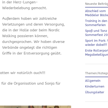
in der Herz-Lungen-
Neueste Beiträ
Wiederbelebung gemacht.
Abschied vom
Meddeler Bäck
Außerdem haben wir zahlreiche
Training in den
Verletzungen und deren Versorgung,
Sommerferien
die in der Halle oder beim Nordic
Spaß und Tanz
Sommerfest 2
Walking passieren können,
Sport im Park: 
durchgesprochen. Wir haben diverse
wieder dabei!!!
Verbände angelegt die richtigen
Erste Rollerpar
Griffe in der Erstversorgung geübt.
Megabeteiligu
tten wir natürlich auch!!!
Themen/Katego
Allgemein
 für die Organisation und Sonja für
Kinderturnen
Übungsleiter