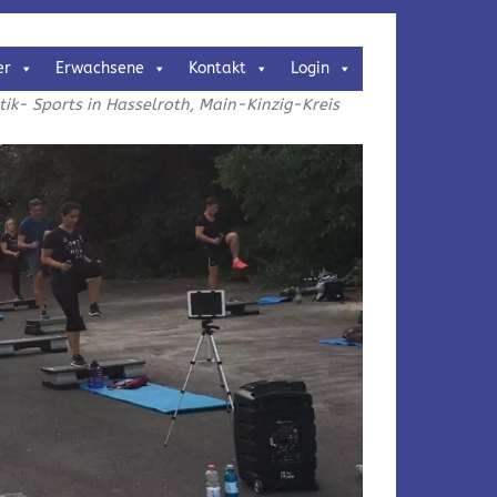
er
Erwachsene
Kontakt
Login
k- Sports in Hasselroth, Main-Kinzig-Kreis