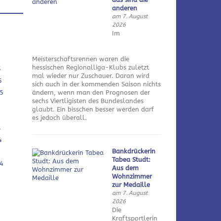
anderen
am 7. August
2026
Im
Meisterschaftsrennen waren die
hessischen Regionalliga-Klubs zuletzt
5
mal wieder nur Zuschauer. Daran wird
5
sich auch in der kommenden Saison nichts
5
ändern, wenn man den Prognosen der
sechs Viertligisten des Bundeslandes
glaubt. Ein bisschen besser werden darf
es jedoch überall.
4
4
Bankdrückerin
Tabea Studt:
4
Aus dem
Wohnzimmer
zur Medaille
am 7. August
2026
Die
Kraftsportlerin