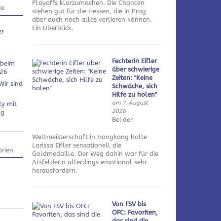
Playoffs klarzumachen. Die Chancen
ge
stehen gut für die Hessen, die in Prag
aber auch noch alles verlieren können.
Ein Überblick.
er
Fechterin Eifler
 beim
über schwierige
026
Zeiten: "Keine
Wir sind
Schwäche, sich
Hilfe zu holen"
am 7. August
ty mit
2026
ng
Bei der
Weltmeisterschaft in Hongkong holte
Larissa Eifler sensationell die
rien
Goldmedaille. Der Weg dahin war für die
Alsfelderin allerdings emotional sehr
herausfordern.
Von FSV bis
OFC: Favoriten,
das sind die