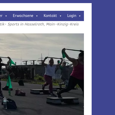
er
Erwachsene
Kontakt
Login
k- Sports in Hasselroth, Main-Kinzig-Kreis