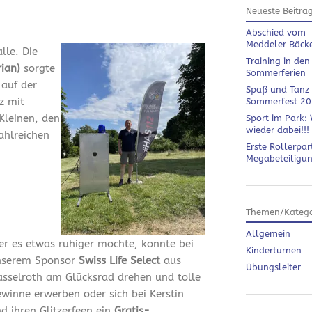
Neueste Beiträ
Abschied vom
Meddeler Bäck
lle. Die
Training in den
rian)
sorgte
Sommerferien
 auf der
Spaß und Tanz
z mit
Sommerfest 2
Kleinen, den
Sport im Park: 
wieder dabei!!!
ahlreichen
Erste Rollerpar
Megabeteiligu
Themen/Katego
Allgemein
r es etwas ruhiger mochte, konnte bei
Kinderturnen
nserem Sponsor
Swiss Life Select
aus
Übungsleiter
sselroth am Glücksrad drehen und tolle
winne erwerben oder sich bei Kerstin
d ihren Glitzerfeen ein
Gratis-