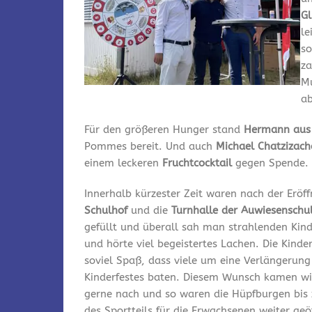
Gl
le
so
za
Mu
ab
Für den größeren Hunger stand
Hermann aus 
Pommes bereit. Und auch
Michael Chatzizach
einem leckeren
Fruchtcocktail
gegen Spende.
Innerhalb kürzester Zeit waren nach der Eröf
Schulhof
und die
Turnhalle der Auwiesenschu
gefüllt und überall sah man strahlenden Kin
und hörte viel begeistertes Lachen. Die Kinde
soviel Spaß, dass viele um eine Verlängerung
Kinderfestes baten. Diesem Wunsch kamen wir
gerne nach und so waren die Hüpfburgen bis
des Sportteils für die Erwachsenen weiter geö