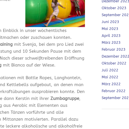
Dezember 202
Oktober 2023
September 202
Juni 2023
Mai 2023
 Einblick in unser wöchentliches
April 2023
mitmachen oder zuschauen konnten.
März 2023
aining
mit Svenja, bei dem pro Lied zwei
Februar 2023
astung und 10 Sekunden Pause mit dem
Dezember 202
Nach dieser schweißtreibenden Eröffnung
Oktober 2022
ng
mit Bianca auf der Wiese.
Juli 2022
Mai 2022
tationen mit Battle Ropes, Langhanteln,
März 2022
nd Kettlebells aufgebaut, an denen man
Februar 2022
erkraftübungen ausprobieren konnte. Den
September 202
e dann Kerstin mit ihrer
Zumbagruppe
,
ng aus Aerobic mit Elementen aus
chen Tänzen vorführte und alle
Mittanzen motivierten. Parallel dazu
te leckere alkoholische und alkoholfreie