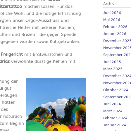
Archiv
itzertattoo
machen lassen. Für das
Juni 2026
ibliche Wohl und die nötige Erfrischung
Mai 2026
rgten unser Orga-Ausschuss und
Februar 2026
hlreiche Helfer mit leckeren Kuchen,
Januar 2026
ffins und Brezeln, die gegen Spende
Dezember 202
gegeben wurden sowie Kaltgetränken.
November 202
Freigericht
mit Bratwürstchen und
September 202
arias
verwöhnte durstige Kehlen mit
Juni 2025
März 2025
Dezember 202
fnung der
November 202
le
gut
Oktober 2024
deraugen
September 202
r hatten
Juni 2024
 des
März 2024
 natürlich
Februar 2024
 zum Beginn
Januar 2024
ffnet.