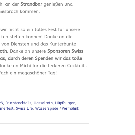
chi an der
Strandbar
genießen und
 Gespräch kommen.
ir nicht so ein tolles Fest für unsere
ätten stellen können! Danke an die
e von Diensten und das Kunterbunte
oth
. Danke an unsere
Sponsoren Swiss
Gas, durch deren Spenden wir das tolle
danke an Michi für die leckeren Cocktails
fach ein megaschöner Tag!
23
,
Fruchtcocktails
,
Hasselroth
,
Hüpfburgen
,
merfest
,
Swiss Life
,
Wasserspiele
|
Permalink